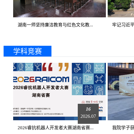
湖南一师坚持廉洁教育与红色文化教...
牢记习近平
学科竞赛
16
2026.07
2026睿抗机器人开发者大赛湖南省赛...
我院学子获 