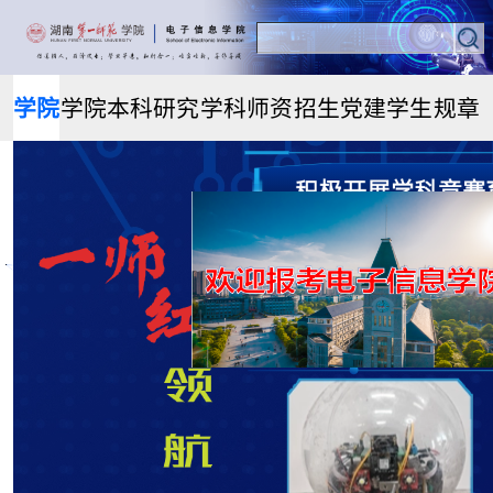
学院
学院
本科
研究
学科
师资
招生
党建
学生
规章
首页
概况
生教
生教
科研
队伍
就业
思政
管理
制度
育
育