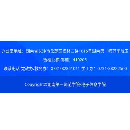
办公室地址：湖南省长沙市岳麓区枫林三路1015号湖南第一师范学院玉
衡楼北栋 邮编：410205
联系电话 党政办/教务办：0731-82841011 学工办：0731-88222560
Copyright©湖南第一师范学院-电子信息学院