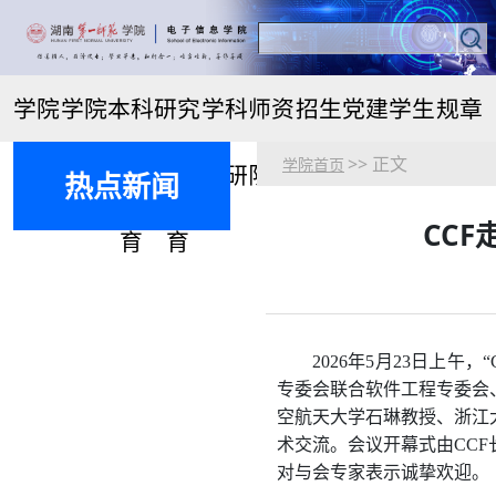
学院
学院
本科
研究
学科
师资
招生
党建
学生
规章
>> 正文
学院首页
首页
概况
生教
生教
科研
队伍
就业
思政
管理
制度
热点新闻
CC
育
育
2026
年
5
月
23
日上午，“
专委会联合软件工程专委会
空航天大学石琳教授、浙江
术交流。会议开幕式由
CCF
对与会专家表示诚挚欢迎。