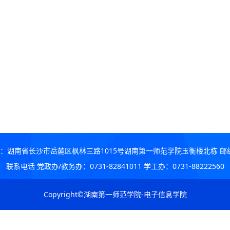
：湖南省长沙市岳麓区枫林三路1015号湖南第一师范学院玉衡楼北栋 邮编：
联系电话 党政办/教务办：0731-82841011 学工办：0731-88222560
Copyright©湖南第一师范学院-电子信息学院