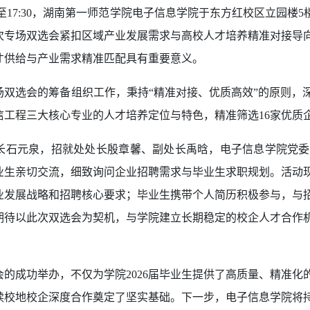
14:30至17:30，湖南第一师范学院电子信息学院于东方红校区立
次专场双选会紧扣区域产业发展需求与高校人才培养精准对接导
才供给与产业需求精准匹配具有重要意义。
场双选会的筹备组织工作，秉持“精准对接、优质高效”的原则，
信工程三大核心专业的人才培养定位与特色，精准筛选16家优质
长石元泉，招就处处长殷章馨、副处长禹晗，电子信息学院党委
业生亲切交流，细致询问企业招聘需求与毕业生求职规划。活动
业发展战略和招聘核心要求；毕业生携带个人简历积极参与，与
期待以此次双选会为契机，与学院建立长期稳定的校企人才合作
会的成功举办，不仅为学院2026届毕业生提供了高质量、精准
续校地校企深度合作奠定了坚实基础。下一步，电子信息学院将