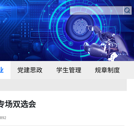
业
党建思政
学生管理
规章制度
专场双选会
：
892