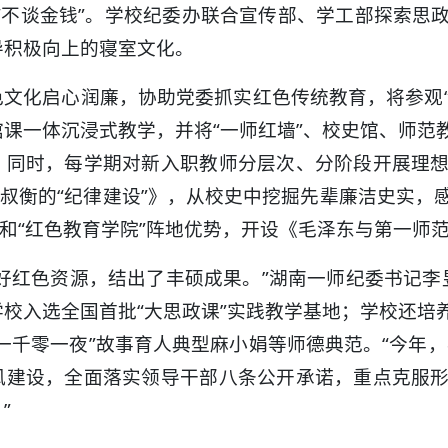
“不谈金钱”。学校纪委办联合宣传部、学工部探索思
导积极向上的寝室文化。
文化启心润廉，协助党委抓实红色传统教育，将参观“
课一体沉浸式教学，并将“一师红墙”、校史馆、师范
。同时，每学期对新入职教师分层次、分阶段开展理
何叔衡的“纪律建设”》，从校史中挖掘先辈廉洁史实
”和“红色教育学院”阵地优势，开设《毛泽东与第一师
好红色资源，结出了丰硕成果。”湖南一师纪委书记李昱
校入选全国首批“大思政课”实践教学基地；学校还培
一千零一夜”故事育人典型麻小娟等师德典范。“今年，
风建设，全面落实领导干部八条公开承诺，重点克服
”