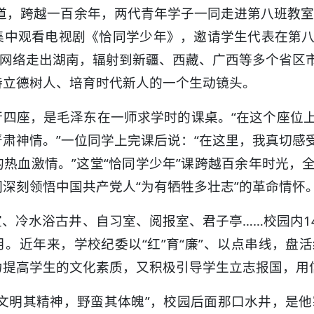
道，跨越一百余年，两代青年学子一同走进第八班教室
集中观看电视剧《恰同学少年》，邀请学生代表在第
过网络走出湖南，辐射到新疆、西藏、广西等多个省区
持立德树人、培育时代新人的一个生动镜头。
行四座，是毛泽东在一师求学时的课桌。“在这个座位
肃神情。”一位同学上完课后说：“在这里，我真切感
热血激情。”这堂“恰同学少年”课跨越百余年时光，
深刻领悟中国共产党人“为有牺牲多壮志”的革命情怀
、冷水浴古井、自习室、阅报室、君子亭……校园内1
。近年来，学校纪委以“红”育“廉”、以点串线，盘
力提高学生的文化素质，又积极引导学生立志报国，用
文明其精神，野蛮其体魄”，校园后面那口水井，是他