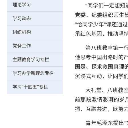
理论学习
“同学们一定想知
党委、纪委组织师生
学习动态
“恰同学少年”课还通
组织机构
承红色基因，推动坚
党务工作
第八班教室第一
他思考中国出路时的严
主题教育学习专栏
国是、探求救国真理的
学习办学新理念专栏
沉浸式互动，让同学们
学习“十四五”专栏
大礼堂、八班教室
前那段激情澎湃的岁月
振、互融共进，既努
青年毛泽东提出“