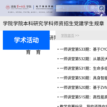
学院
学院
本科
研究
学科
师资
招生
党建
学生
规章
>>
学院首页
首页
概况
生教
生教
科研
队伍
就业
思政
管理
制度
学术活动
• 一师讲堂第533期：基于CY
育
育
• 一师讲堂第532期：从基
• 一师讲堂第531期：生命
• 一师讲堂第530期：具身
• 一师讲堂第520期：基于Z
• 一师讲堂第515期：高性
• 教学竞赛纷呈，我的道路